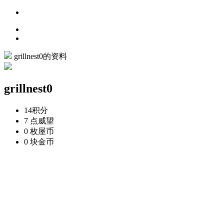
grillnest0的资料
grillnest0
14
积分
7 点
威望
0 枚
屋币
0 块
金币