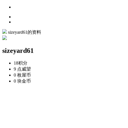
sizeyard61的资料
sizeyard61
18
积分
9 点
威望
0 枚
屋币
0 块
金币