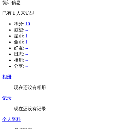
统计信息
已有
1
人来访过
积分:
10
威望:
--
屋币:
1
金币:
1
好友:
--
日志:
--
相册:
--
分享:
--
相册
现在还没有相册
记录
现在还没有记录
个人资料