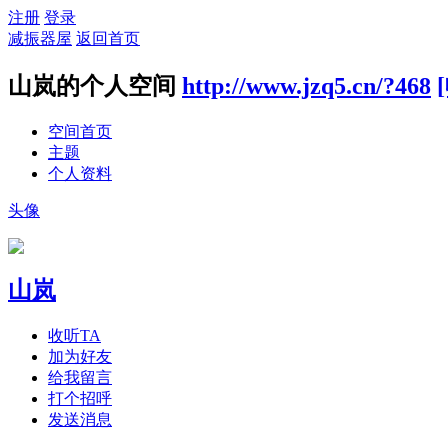
注册
登录
减振器屋
返回首页
山岚的个人空间
http://www.jzq5.cn/?468
空间首页
主题
个人资料
头像
山岚
收听TA
加为好友
给我留言
打个招呼
发送消息