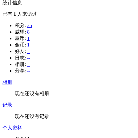
统计信息
已有
1
人来访过
积分:
25
威望:
8
屋币:
1
金币:
1
好友:
--
日志:
--
相册:
--
分享:
--
相册
现在还没有相册
记录
现在还没有记录
个人资料