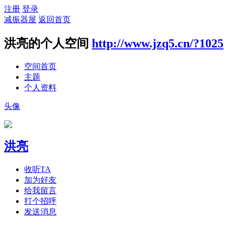
注册
登录
减振器屋
返回首页
洪亮的个人空间
http://www.jzq5.cn/?1025
空间首页
主题
个人资料
头像
洪亮
收听TA
加为好友
给我留言
打个招呼
发送消息