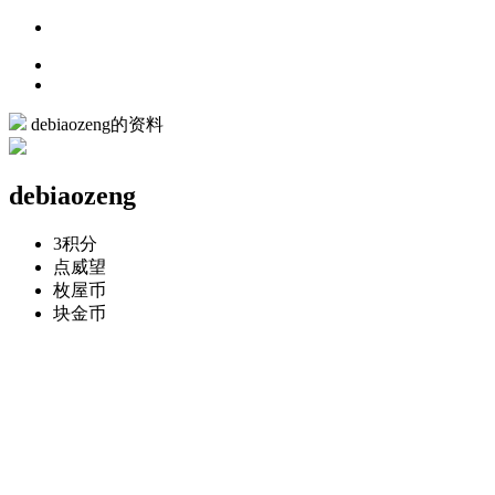
debiaozeng的资料
debiaozeng
3
积分
点
威望
枚
屋币
块
金币