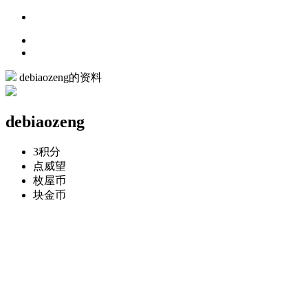
debiaozeng的资料
debiaozeng
3
积分
点
威望
枚
屋币
块
金币