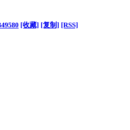
349580
[收藏]
[复制]
[RSS]