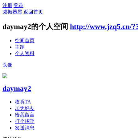
注册
登录
减振器屋
返回首页
daymay2的个人空间
http://www.jzq5.cn/?
空间首页
主题
个人资料
头像
daymay2
收听TA
加为好友
给我留言
打个招呼
发送消息