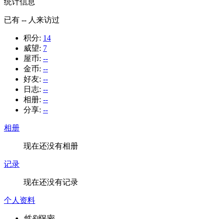
统计信息
已有
--
人来访过
积分:
14
威望:
7
屋币:
--
金币:
--
好友:
--
日志:
--
相册:
--
分享:
--
相册
现在还没有相册
记录
现在还没有记录
个人资料
性别
保密