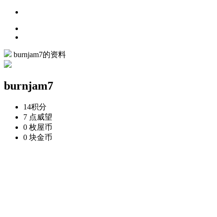
burnjam7的资料
burnjam7
14
积分
7 点
威望
0 枚
屋币
0 块
金币